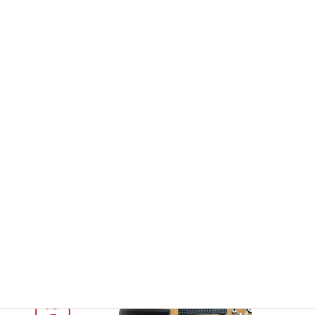
STEP
4
解体証明書の発行
ハードディスクを物理的に解体
したことを証明する解体証明書
の発行を有料にて承っておりま
す。
STEP